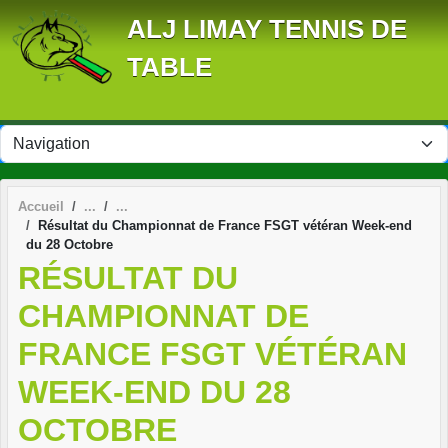
Panneau de gestion des cookies
ALJ LIMAY TENNIS DE
TABLE
Accueil
Résultat du Championnat de France FSGT vétéran Week-end
du 28 Octobre
RÉSULTAT DU
CHAMPIONNAT DE
FRANCE FSGT VÉTÉRAN
WEEK-END DU 28
OCTOBRE