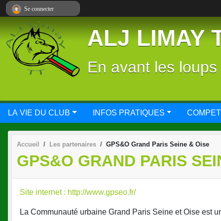
Panneau de gestion des cookies
Se connecter
ALJ LIMAY 
En avant les loups
LA VIE DU CLUB
INFOS PRATIQUES
COMPET
Accueil
Les partenaires
GPS&O Grand Paris Seine & Oise
GPS&O GRAND PARIS SEI
Site internet : http://www.gpseo.fr/
La Communauté urbaine Grand Paris Seine et Oise est un