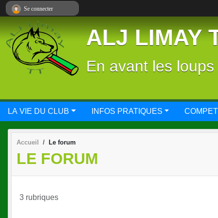
Panneau de gestion des cookies
Se connecter
ALJ LIMAY 
En avant les loups
LA VIE DU CLUB
INFOS PRATIQUES
COMPET
Accueil
Le forum
LE FORUM
3 rubriques