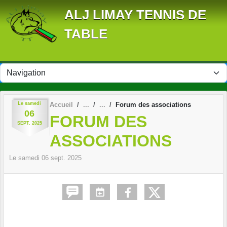
Panneau de gestion des cookies
ALJ LIMAY TENNIS DE
TABLE
Le
samedi
Accueil
Forum des associations
06
FORUM DES
SEPT.
2025
ASSOCIATIONS
Le
samedi
06
sept.
2025