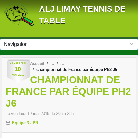
Panneau de gestion des cookies
ALJ LIMAY TENNIS DE
TABLE
Le
vendredi
Accueil
10
championnat de France par équipe Ph2 J6
MAI
2019
CHAMPIONNAT DE
FRANCE PAR ÉQUIPE PH2
J6
Le
vendredi
10
mai
2019
de 20h à 23h
Equipe 3 - PR