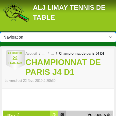
Panneau de gestion des cookies
ALJ LIMAY TENNIS DE
TABLE
Le
vendredi
Accueil
Championnat de paris J4 D1
22
CHAMPIONNAT DE
FÉVR.
2019
PARIS J4 D1
Le
vendredi
22
févr.
2019
à 20h30
Limay 2
78
39
Voltigeurs de