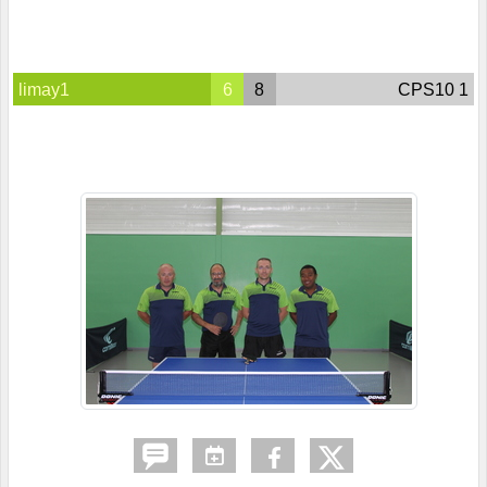
limay1
6
8
CPS10 1