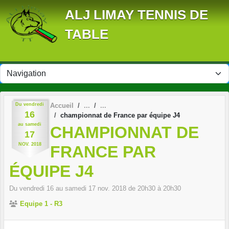
Panneau de gestion des cookies
ALJ LIMAY TENNIS DE
TABLE
Du
vendredi
Accueil
16
championnat de France par équipe J4
au
samedi
CHAMPIONNAT DE
17
NOV.
2018
FRANCE PAR
ÉQUIPE J4
Du
vendredi
16
au
samedi
17
nov.
2018
de 20h30 à 20h30
Equipe 1 - R3