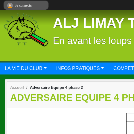
Panneau de gestion des cookies
Se connecter
ALJ LIMAY 
En avant les loups
LA VIE DU CLUB
INFOS PRATIQUES
COMPET
Accueil
Adversaire Equipe 4 phase 2
ADVERSAIRE EQUIPE 4 P